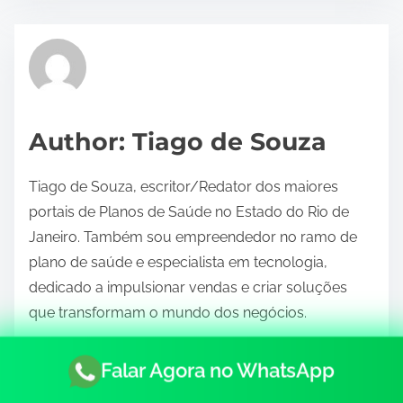
s
t
r
e
a
d
Author: Tiago de Souza
t
i
Tiago de Souza, escritor/Redator dos maiores
m
portais de Planos de Saúde no Estado do Rio de
e
Janeiro. Também sou empreendedor no ramo de
plano de saúde e especialista em tecnologia,
dedicado a impulsionar vendas e criar soluções
que transformam o mundo dos negócios.
View all posts by Tiago de Souza >
Falar Agora no WhatsApp