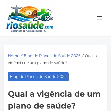
S
k
i
p
t
o
c
o
Home
/
Blog de Planos de Saúde 2025
/ Qual a
n
vigência de um plano de saúde?
t
e
Blog de Planos de Saúde 2025
n
t
Qual a vigência de um
plano de saúde?