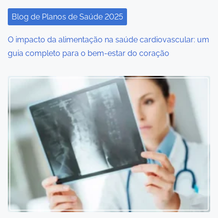
i
Blog de Planos de Saúde 2025
o
O impacto da alimentação na saúde cardiovascular: um
n
guia completo para o bem-estar do coração