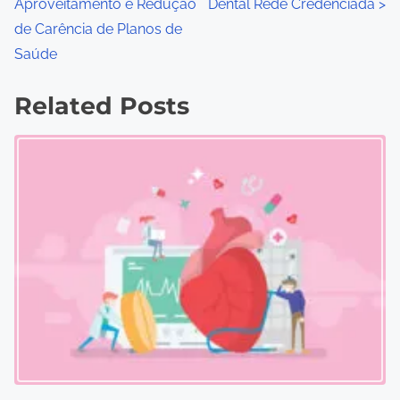
Aproveitamento e Redução
Dental Rede Credenciada
>
o
de Carência de Planos de
s
Saúde
t
Related Posts
s
n
a
v
i
g
a
t