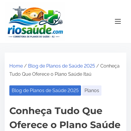
S
k
i
p
t
o
c
o
Home
/
Blog de Planos de Saúde 2025
/ Conheça
n
Tudo Que Oferece o Plano Saúde Itaú
t
e
Blog de Planos de Saúde 2025
Planos
n
t
Conheça Tudo Que
Oferece o Plano Saúde