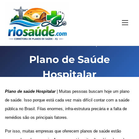
S
k
i
p
t
Home
/ Plano de Saúde Hospitalar
o
c
Plano de Saúde
o
Hospitalar
n
t
e
Plano de saúde Hospitalar
| Muitas pessoas buscam hoje um plano
n
de saúde. Isso porque está cada vez mais difícil contar com a saúde
t
pública no Brasil. Filas enormes, infra-estrutura precária e a falta de
remédios são os principais fatores.
Por isso, muitas empresas que oferecem planos de saúde estão