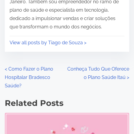
Janeiro. Também sou empreendedor no ramo de
plano de saúde e especialista em tecnologia,
dedicado a impulsionar vendas e criar soluções
que transformam o mundo dos negócios.
View all posts by Tiago de Souza >
P
<
Como Fazer o Plano
Conheça Tudo Que Oferece
Hospitalar Bradesco
o Plano Saúde Itaú
>
o
Saúde?
s
Related Posts
t
s
n