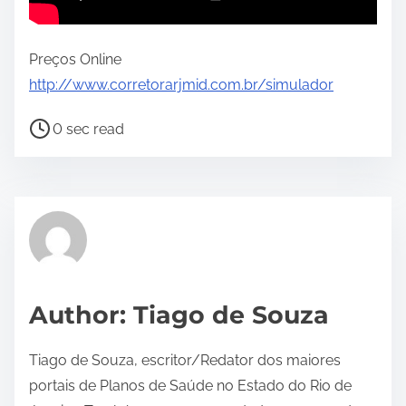
Preços Online
http://www.corretorarjmid.com.br/simulador
P
0 sec read
o
s
t
r
e
a
d
Author: Tiago de Souza
t
i
Tiago de Souza, escritor/Redator dos maiores
m
portais de Planos de Saúde no Estado do Rio de
e