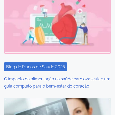
a
v
i
g
a
t
i
Blog de Planos de Saúde 2025
o
O impacto da alimentação na saúde cardiovascular: um
guia completo para o bem-estar do coração
n