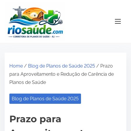
S
k
i
p
t
o
c
o
Home
/
Blog de Planos de Saúde 2025
/ Prazo
n
para Aproveitamento e Redução de Carência de
t
Planos de Saúde
e
n
Blog de Planos de Saúde 2025
t
Prazo para