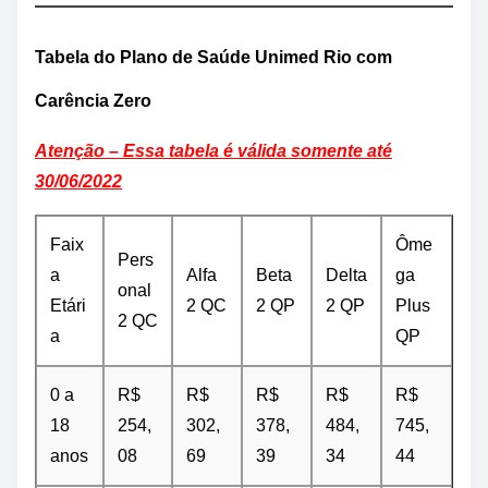
Tabela do Plano de Saúde Unimed Rio com
Carência Zero
Atenção – Essa tabela é válida somente até
30/06/2022
Faix
Ôme
Pers
a
Alfa
Beta
Delta
ga
onal
Etári
2 QC
2 QP
2 QP
Plus
2 QC
a
QP
0 a
R$
R$
R$
R$
R$
18
254,
302,
378,
484,
745,
anos
08
69
39
34
44