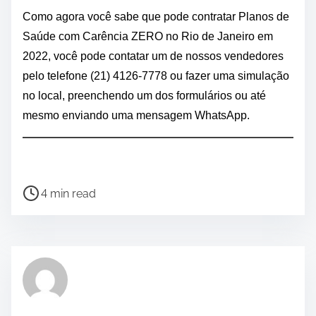
Como agora você sabe que pode contratar Planos de
Saúde com Carência ZERO no Rio de Janeiro em
2022, você pode contatar um de nossos vendedores
pelo telefone (21) 4126-7778 ou fazer uma simulação
no local, preenchendo um dos formulários ou até
mesmo enviando uma mensagem WhatsApp.
P
4 min read
o
s
t
r
e
a