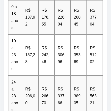
0 a
R$
R$
R$
R$
R$
18
137,9
178,
226,
260,
377,
ano
2
55
04
45
04
s
19
a
R$
R$
R$
R$
R$
23
187,2
242,
306,
353,
512,
ano
8
46
96
69
02
s
24
a
R$
R$
R$
R$
R$
28
206,0
266,
337,
389,
563,
ano
0
70
66
05
21
s