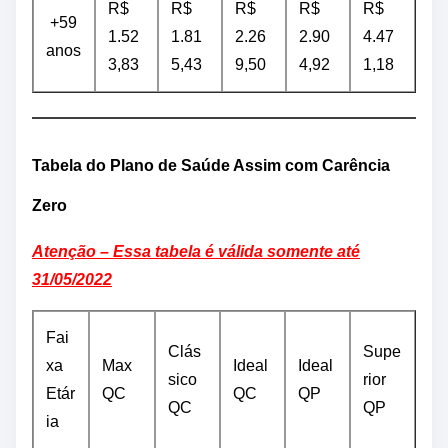
R$
R$
R$
R$
R$
+59
1.52
1.81
2.26
2.90
4.47
anos
3,83
5,43
9,50
4,92
1,18
Tabela do Plano de Saúde Assim com Carência
Zero
Atenção – Essa tabela é válida somente até
31/05/2022
Fai
Clás
Supe
xa
Max
Ideal
Ideal
sico
rior
Etár
QC
QC
QP
QC
QP
ia