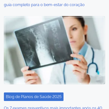
guia completo para o bem-estar do coração
n
Blog de Planos de Saúde 2025
Os 7 exames preventivos mais importantes após os 40