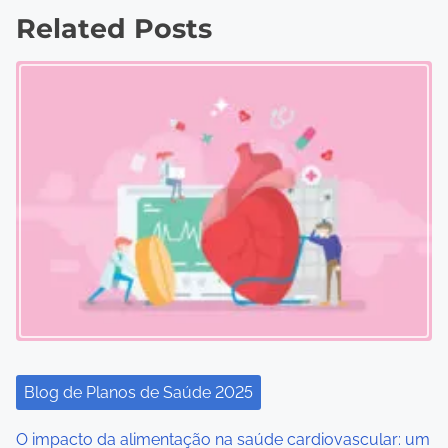
Related Posts
t
s
n
a
v
i
g
a
t
i
Blog de Planos de Saúde 2025
o
O impacto da alimentação na saúde cardiovascular: um