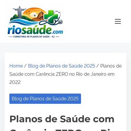
S
k
i
p
t
o
c
o
Home
/
Blog de Planos de Saúde 2025
/ Planos de
n
Saúde com Carência ZERO no Rio de Janeiro em
t
2022
e
n
Blog de Planos de Saúde 2025
t
Planos de Saúde com