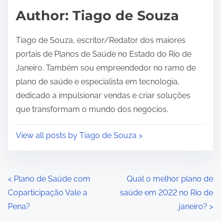
d
Author: Tiago de Souza
t
i
Tiago de Souza, escritor/Redator dos maiores
m
portais de Planos de Saúde no Estado do Rio de
e
Janeiro. Também sou empreendedor no ramo de
plano de saúde e especialista em tecnologia,
dedicado a impulsionar vendas e criar soluções
que transformam o mundo dos negócios.
View all posts by Tiago de Souza >
P
<
Plano de Saúde com
Qual o melhor plano de
Coparticipação Vale a
saúde em 2022 no Rio de
o
Pena?
janeiro?
>
s