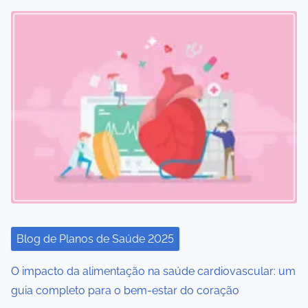
s
n
a
v
i
g
a
t
i
Blog de Planos de Saúde 2025
o
O impacto da alimentação na saúde cardiovascular: um
guia completo para o bem-estar do coração
n