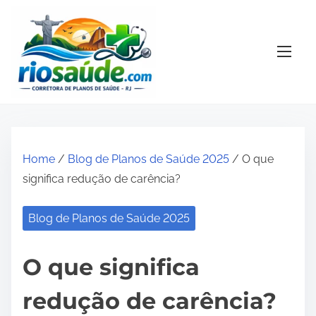
S
k
i
p
t
o
c
o
Home
/
Blog de Planos de Saúde 2025
/ O que
n
significa redução de carência?
t
e
Blog de Planos de Saúde 2025
n
t
O que significa
redução de carência?