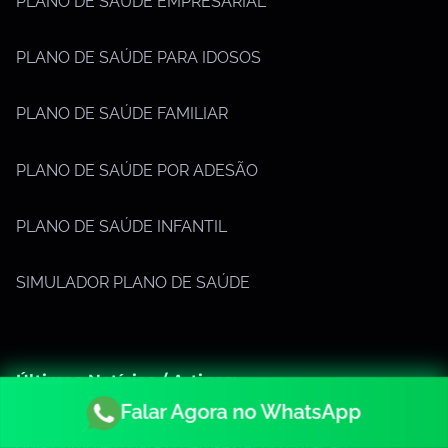
PLANO DE SAÚDE EMPRESARIAL
PLANO DE SAÚDE PARA IDOSOS
PLANO DE SAÚDE FAMILIAR
PLANO DE SAÚDE POR ADESÃO
PLANO DE SAÚDE INFANTIL
SIMULADOR PLANO DE SAÚDE
Últimas Notícias / Artigos:
Falar Agora no WhatsApp
O impacto da alimentação na saúde cardiovascular: um
guia completo para o bem-estar do coração