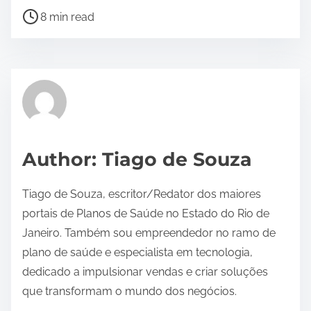
P
8 min read
o
s
t
r
e
a
d
Author: Tiago de Souza
t
i
Tiago de Souza, escritor/Redator dos maiores
m
portais de Planos de Saúde no Estado do Rio de
e
Janeiro. Também sou empreendedor no ramo de
plano de saúde e especialista em tecnologia,
dedicado a impulsionar vendas e criar soluções
que transformam o mundo dos negócios.