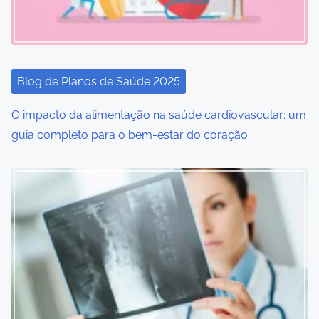
g
a
t
Blog de Planos de Saúde 2025
i
O impacto da alimentação na saúde cardiovascular: um
o
guia completo para o bem-estar do coração
n