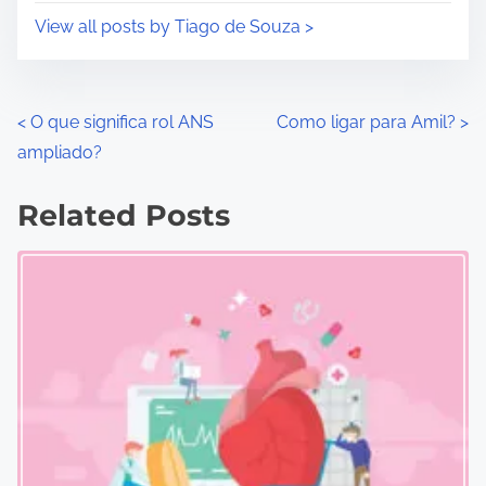
View all posts by Tiago de Souza >
P
<
O que significa rol ANS
Como ligar para Amil?
>
ampliado?
o
s
Related Posts
t
s
n
a
v
i