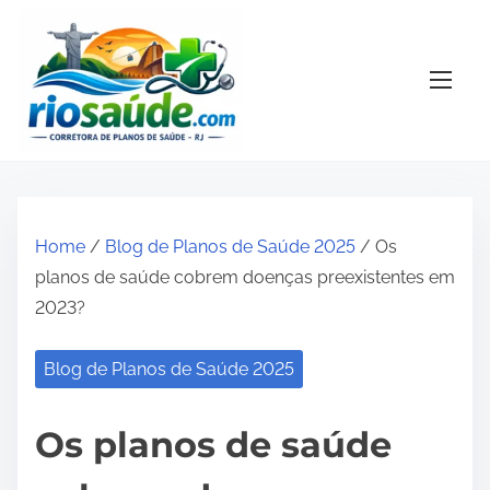
S
k
i
p
t
o
c
o
Home
/
Blog de Planos de Saúde 2025
/ Os
n
planos de saúde cobrem doenças preexistentes em
t
2023?
e
n
Blog de Planos de Saúde 2025
t
Os planos de saúde