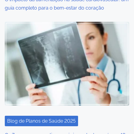
guia completo para o bem-estar do coração
n
Blog de Planos de Saúde 2025