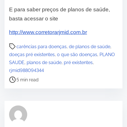
E para saber preços de planos de saúde,
basta acessar o site
http://www.corretorarjmid.com.br
P
carências para doenças
,
de planos de saúde
,
o
doeças pré existentes
,
o que são doenças
,
PLANO
s
SAUDE
,
planos de saúde
,
pré existentes
,
t
rjmid988094344
r
5 min read
e
a
d
t
i
m