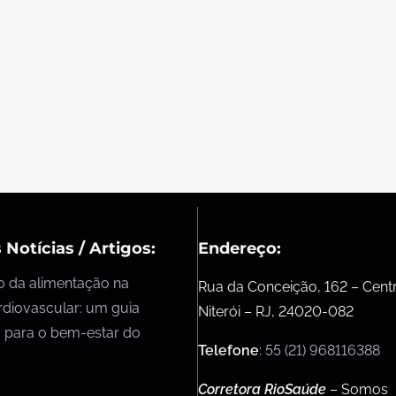
 Notícias / Artigos:
Endereço:
o da alimentação na
Rua da Conceição, 162 – Cent
rdiovascular: um guia
Niterói – RJ, 24020-082
 para o bem-estar do
Telefone
:
55 (21) 968116388
Corretora RioSaúde
– Somos