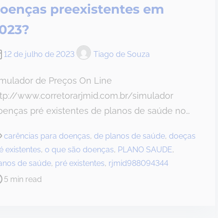
oenças preexistentes em
023?
12 de julho de 2023
Tiago de Souza
imulador de Preços On Line
tp://www.corretorarjmid.com.br/simulador
oenças pré existentes de planos de saúde no…
carências para doenças
,
de planos de saúde
,
doeças
é existentes
,
o que são doenças
,
PLANO SAUDE
,
anos de saúde
,
pré existentes
,
rjmid988094344
5 min read