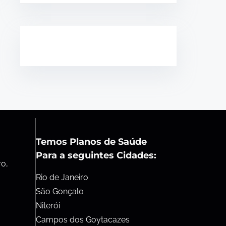
Temos Planos de Saúde
Para a seguintes Cidades:
ro,
Rio de Janeiro
São Gonçalo
Niterói
Campos dos Goytacazes