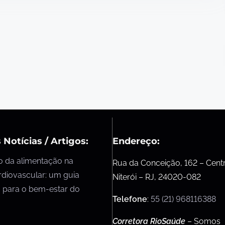
 Notícias / Artigos:
Endereço:
o da alimentação na
Rua da Conceição, 162 – Cent
rdiovascular: um guia
Niterói – RJ, 24020-082
 para o bem-estar do
Telefone
:
55 (21) 968116388
Corretora RioSaúde
– Somos