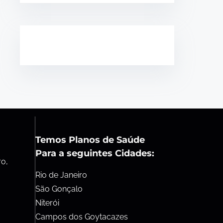
Temos Planos de Saúde
Para a seguintes Cidades:
ro,
Rio de Janeiro
São Gonçalo
Niterói
Campos dos Goytacazes