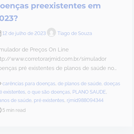
oenças preexistentes em
023?
12 de julho de 2023
Tiago de Souza
imulador de Preços On Line
tp://www.corretorarjmid.com.br/simulador
oenças pré existentes de planos de saúde no…
carências para doenças
,
de planos de saúde
,
doeças
é existentes
,
o que são doenças
,
PLANO SAUDE
,
anos de saúde
,
pré existentes
,
rjmid988094344
5 min read