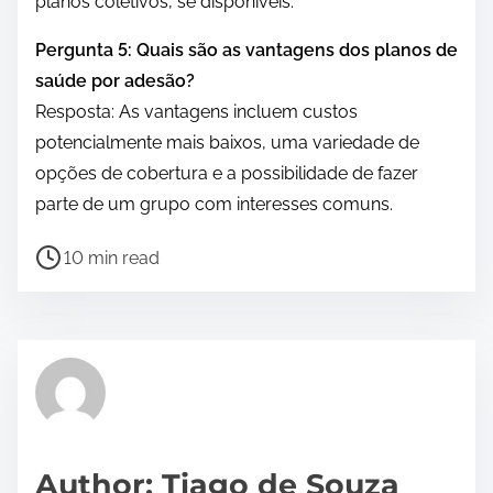
planos coletivos, se disponíveis.
Pergunta 5: Quais são as vantagens dos planos de
saúde por adesão?
Resposta: As vantagens incluem custos
potencialmente mais baixos, uma variedade de
opções de cobertura e a possibilidade de fazer
parte de um grupo com interesses comuns.
P
10 min read
o
s
t
r
e
a
d
Author: Tiago de Souza