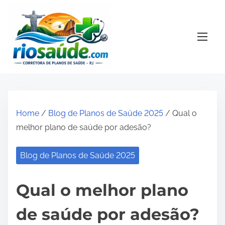
S
k
i
p
t
o
c
o
Home
/
Blog de Planos de Saúde 2025
/ Qual o
n
melhor plano de saúde por adesão?
t
e
Blog de Planos de Saúde 2025
n
t
Qual o melhor plano
de saúde por adesão?