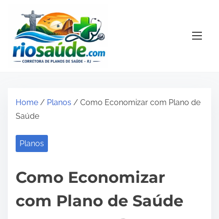
S
k
i
p
t
o
c
o
Home
/
Planos
/ Como Economizar com Plano de
n
Saúde
t
e
Planos
n
t
Como Economizar
com Plano de Saúde