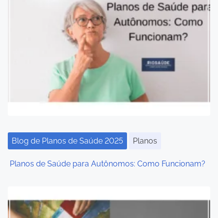
s
n
a
v
i
g
a
t
Blog de Planos de Saúde 2025
Planos
i
Planos de Saúde para Autônomos: Como Funcionam?
o
n