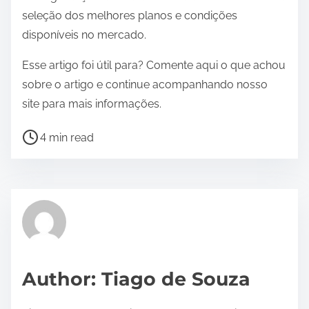
seleção dos melhores planos e condições
disponíveis no mercado.
Esse artigo foi útil para? Comente aqui o que achou
sobre o artigo e continue acompanhando nosso
site para mais informações.
P
4 min read
o
s
t
r
e
a
d
Author: Tiago de Souza
t
i