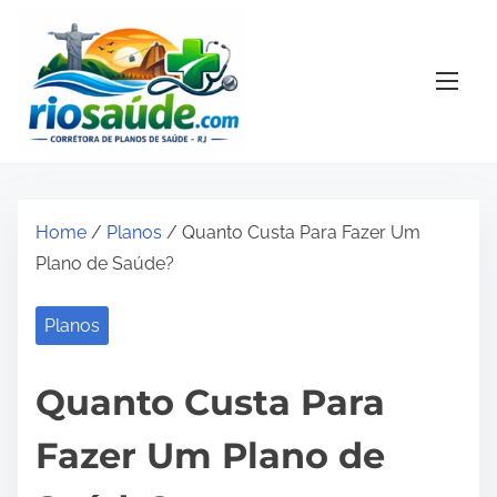
S
k
i
p
t
o
c
o
Home
/
Planos
/ Quanto Custa Para Fazer Um
n
Plano de Saúde?
t
e
Planos
n
t
Quanto Custa Para
Fazer Um Plano de