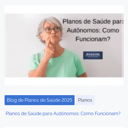
t
s
n
a
v
i
g
a
t
Blog de Planos de Saúde 2025
Planos
i
Planos de Saúde para Autônomos: Como Funcionam?
o