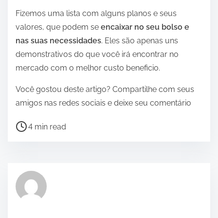
Fizemos uma lista com alguns planos e seus
valores, que podem se
encaixar no seu bolso e
nas suas necessidades
. Eles são apenas uns
demonstrativos do que você irá encontrar no
mercado com o melhor custo beneficio.
Você gostou deste artigo? Compartilhe com seus
amigos nas redes sociais e deixe seu comentário
P
4 min read
o
s
t
r
e
a