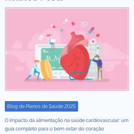
t
s
n
a
v
i
g
a
t
i
Blog de Planos de Saúde 2025
o
O impacto da alimentação na saúde cardiovascular: um
guia completo para o bem-estar do coração
n