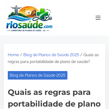
S
k
i
p
t
o
c
o
Home
/
Blog de Planos de Saúde 2025
/ Quais as
n
regras para portabilidade de plano de saúde?
t
e
Blog de Planos de Saúde 2025
n
t
Quais as regras para
portabilidade de plano