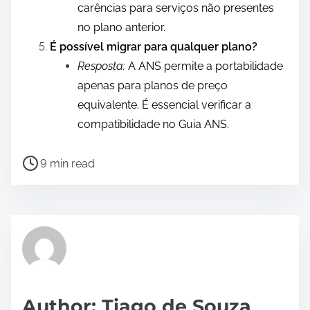
carências para serviços não presentes
no plano anterior.
É possível migrar para qualquer plano?
Resposta:
A ANS permite a portabilidade
apenas para planos de preço
equivalente. É essencial verificar a
compatibilidade no Guia ANS.
P
9 min read
o
s
t
r
e
a
d
Author: Tiago de Souza