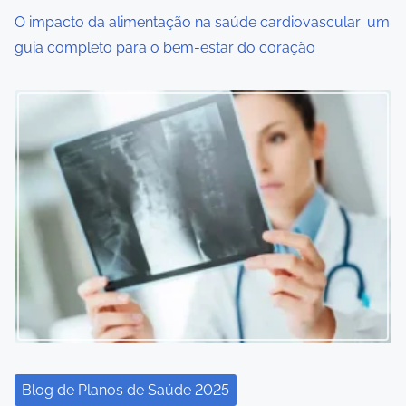
i
O impacto da alimentação na saúde cardiovascular: um
o
guia completo para o bem-estar do coração
n
Blog de Planos de Saúde 2025