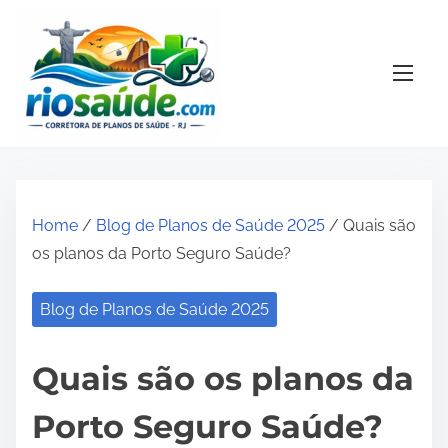
S
k
i
p
t
o
c
o
Home
/
Blog de Planos de Saúde 2025
/ Quais são
n
os planos da Porto Seguro Saúde?
t
e
Blog de Planos de Saúde 2025
n
t
Quais são os planos da
Porto Seguro Saúde?