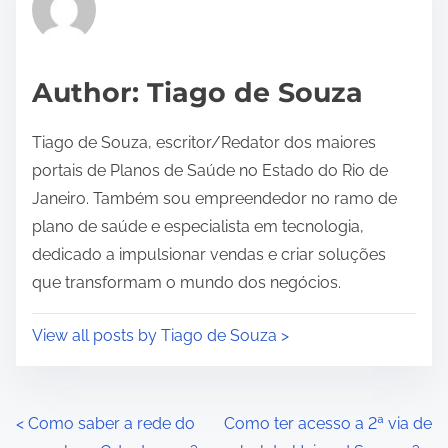
e
a
d
Author: Tiago de Souza
t
i
Tiago de Souza, escritor/Redator dos maiores
m
portais de Planos de Saúde no Estado do Rio de
e
Janeiro. Também sou empreendedor no ramo de
plano de saúde e especialista em tecnologia,
dedicado a impulsionar vendas e criar soluções
que transformam o mundo dos negócios.
View all posts by Tiago de Souza >
P
<
Como saber a rede do
Como ter acesso a 2ª via de