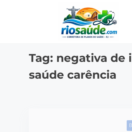
S
k
i
p
t
o
Tag:
negativa de 
c
o
saúde carência
n
t
e
n
t
B