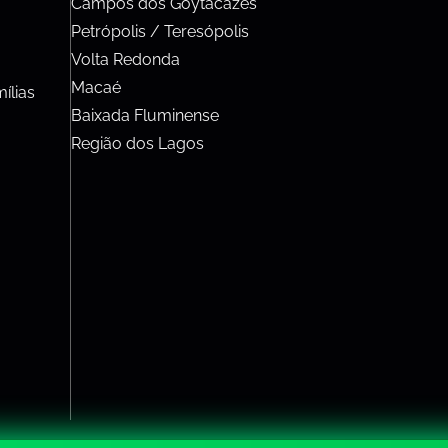
Campos dos Goytacazes
Petrópolis / Teresópolis
Volta Redonda
Macaé
ílias
Baixada Fluminense
Região dos Lagos