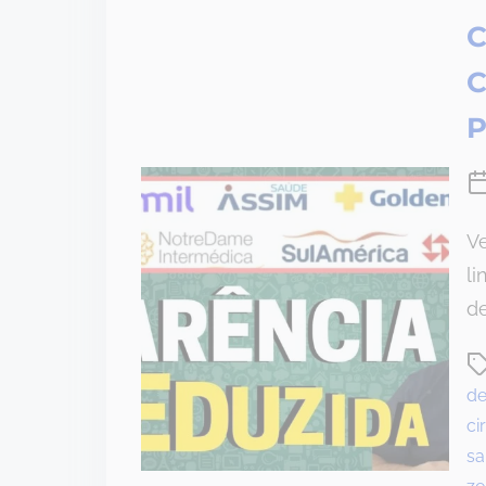
C
C
P
Ve
li
d
P
o
de
s
ci
t
sa
r