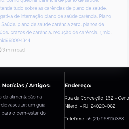
ro
,
como quebrar carência de plano de saúde
,
tenda tudo sobre as carências de plano de saúde
,
gativa de internação plano de saúde carência
,
Plano
 Saúde
,
plano de saúde carência zero
,
planos de
aúde
,
prazos de carência
,
redução de carência
,
rjmid
,
mid988094344
3 min read
 Notícias / Artigos:
Endereço:
o da alimentação na
Rua da Conceição, 162 – Cent
rdiovascular: um guia
Niterói – RJ, 24020-082
 para o bem-estar do
Telefone
:
55 (21) 968116388