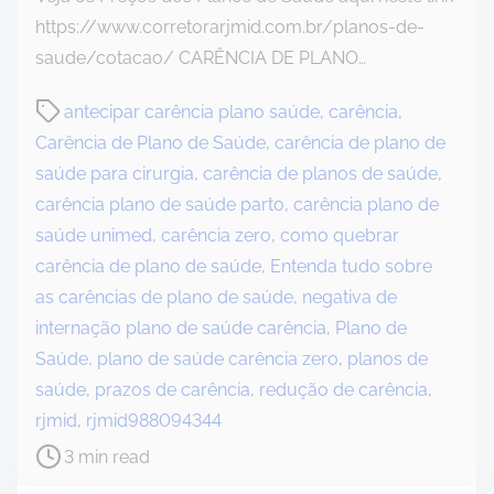
https://www.corretorarjmid.com.br/planos-de-
saude/cotacao/ CARÊNCIA DE PLANO…
P
antecipar carência plano saúde
,
carência
,
o
Carência de Plano de Saúde
,
carência de plano de
s
saúde para cirurgia
,
carência de planos de saúde
,
t
carência plano de saúde parto
,
carência plano de
r
saúde unimed
,
carência zero
,
como quebrar
e
carência de plano de saúde
,
Entenda tudo sobre
a
as carências de plano de saúde
,
negativa de
d
internação plano de saúde carência
,
Plano de
t
Saúde
,
plano de saúde carência zero
,
planos de
i
saúde
,
prazos de carência
,
redução de carência
,
m
rjmid
,
rjmid988094344
e
3 min read