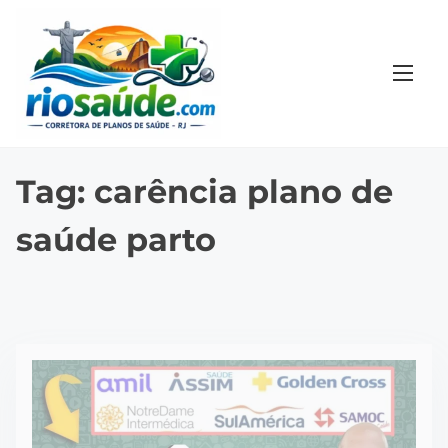
S
k
i
p
t
o
c
Tag:
carência plano de
o
saúde parto
n
t
e
n
t