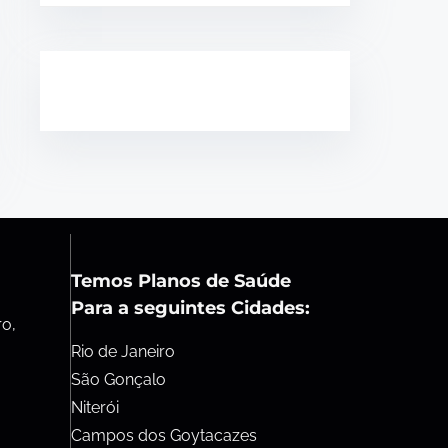
Temos Planos de Saúde
Para a seguintes Cidades:
ro,
Rio de Janeiro
São Gonçalo
Niterói
Campos dos Goytacazes