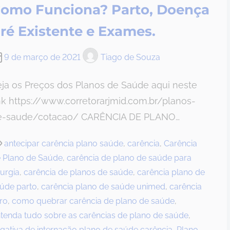
omo Funciona? Parto, Doença
ré Existente e Exames.
9 de março de 2021
Tiago de Souza
ja os Preços dos Planos de Saúde aqui neste
nk https://www.corretorarjmid.com.br/planos-
e-saude/cotacao/ CARÊNCIA DE PLANO…
antecipar carência plano saúde
,
carência
,
Carência
 Plano de Saúde
,
carência de plano de saúde para
rurgia
,
carência de planos de saúde
,
carência plano de
úde parto
,
carência plano de saúde unimed
,
carência
ro
,
como quebrar carência de plano de saúde
,
tenda tudo sobre as carências de plano de saúde
,
gativa de internação plano de saúde carência
,
Plano