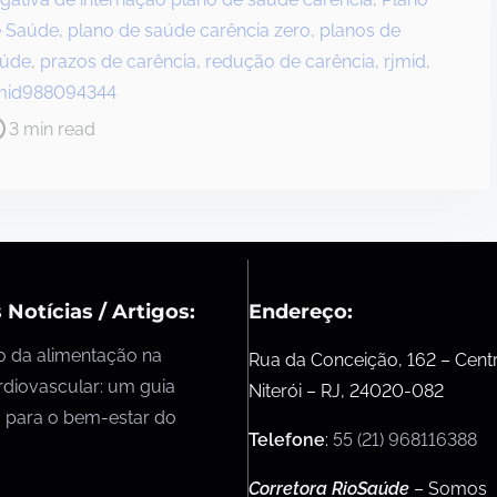
 Saúde
,
plano de saúde carência zero
,
planos de
aúde
,
prazos de carência
,
redução de carência
,
rjmid
,
mid988094344
3 min read
 Notícias / Artigos:
Endereço:
o da alimentação na
Rua da Conceição, 162 – Cent
rdiovascular: um guia
Niterói – RJ, 24020-082
 para o bem-estar do
Telefone
:
55 (21) 968116388
Corretora RioSaúde
– Somos