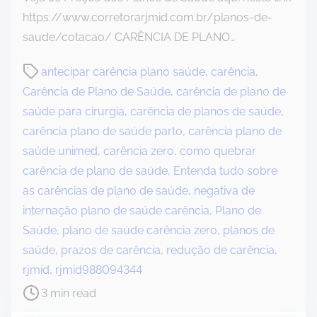
https://www.corretorarjmid.com.br/planos-de-
saude/cotacao/ CARÊNCIA DE PLANO…
P
antecipar carência plano saúde
,
carência
,
o
Carência de Plano de Saúde
,
carência de plano de
s
saúde para cirurgia
,
carência de planos de saúde
,
t
carência plano de saúde parto
,
carência plano de
r
saúde unimed
,
carência zero
,
como quebrar
e
carência de plano de saúde
,
Entenda tudo sobre
a
as carências de plano de saúde
,
negativa de
d
internação plano de saúde carência
,
Plano de
t
Saúde
,
plano de saúde carência zero
,
planos de
i
saúde
,
prazos de carência
,
redução de carência
,
m
rjmid
,
rjmid988094344
e
3 min read