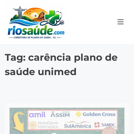
S
k
i
p
t
o
c
Tag:
carência plano de
o
saúde unimed
n
t
e
n
t