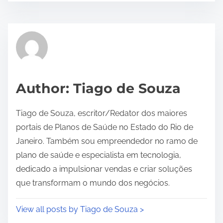
s
t
r
e
a
d
Author: Tiago de Souza
t
i
Tiago de Souza, escritor/Redator dos maiores
m
portais de Planos de Saúde no Estado do Rio de
e
Janeiro. Também sou empreendedor no ramo de
plano de saúde e especialista em tecnologia,
dedicado a impulsionar vendas e criar soluções
que transformam o mundo dos negócios.
View all posts by Tiago de Souza >