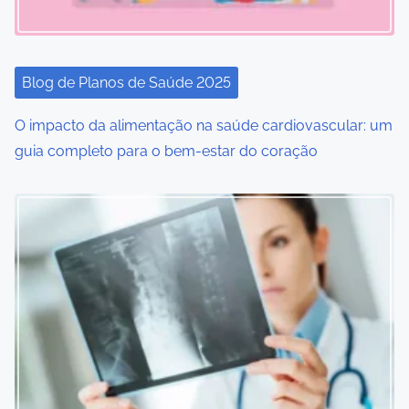
a
t
i
Blog de Planos de Saúde 2025
o
O impacto da alimentação na saúde cardiovascular: um
guia completo para o bem-estar do coração
n