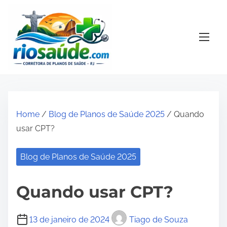
S
k
i
p
t
o
c
o
Home
/
Blog de Planos de Saúde 2025
/ Quando
n
usar CPT?
t
e
Blog de Planos de Saúde 2025
n
t
Quando usar CPT?
13 de janeiro de 2024
Tiago de Souza