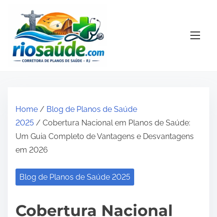
S
k
i
p
t
o
c
o
Home
/
Blog de Planos de Saúde
n
2025
/ Cobertura Nacional em Planos de Saúde:
t
Um Guia Completo de Vantagens e Desvantagens
e
em 2026
n
t
Blog de Planos de Saúde 2025
Cobertura Nacional