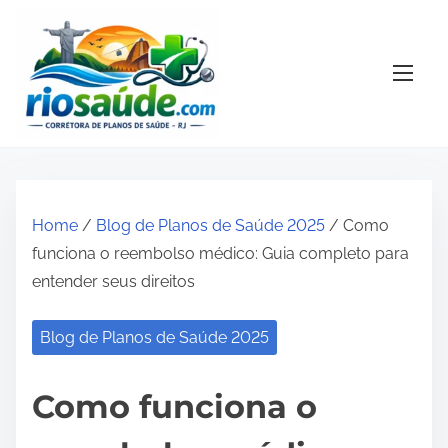
S
k
i
p
t
o
c
o
Home
/
Blog de Planos de Saúde 2025
/ Como
n
funciona o reembolso médico: Guia completo para
t
entender seus direitos
e
n
Blog de Planos de Saúde 2025
t
Como funciona o