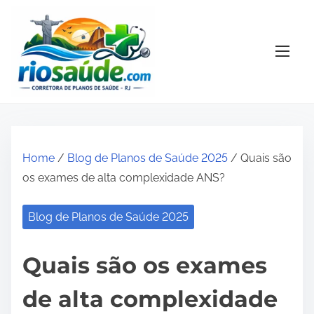
S
k
i
p
t
o
c
o
Home
/
Blog de Planos de Saúde 2025
/ Quais são
n
os exames de alta complexidade ANS?
t
e
Blog de Planos de Saúde 2025
n
t
Quais são os exames
de alta complexidade