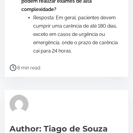
podem realizar exames de alta
complexidade?
Resposta: Em geral, pacientes devem
cumprir uma carência de até 180 dias,
exceto em casos de urgência ou
emergência, onde o prazo de carência
cai para 24 horas.
P
8 min read
o
s
t
r
e
a
d
Author: Tiago de Souza
t