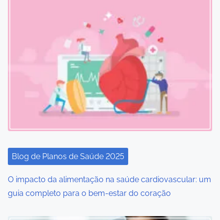
s
n
a
v
i
g
a
t
Blog de Planos de Saúde 2025
i
O impacto da alimentação na saúde cardiovascular: um
o
guia completo para o bem-estar do coração
n