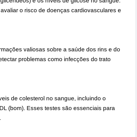
 triglicerídeos) e os níveis de glicose no sangue.
valiar o risco de doenças cardiovasculares e
rmações valiosas sobre a saúde dos rins e do
detectar problemas como infecções do trato
eis de colesterol no sangue, incluindo o
 HDL (bom). Esses testes são essenciais para
.