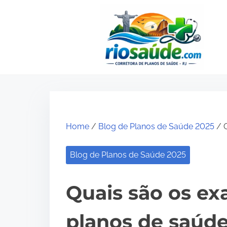
S
k
i
p
t
o
c
o
Home
/
Blog de Planos de Saúde 2025
/ Q
n
t
Blog de Planos de Saúde 2025
e
n
Quais são os ex
t
planos de saúd