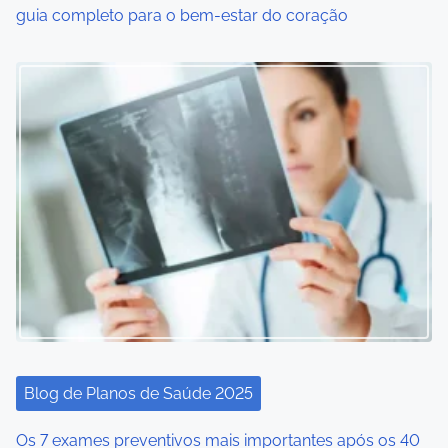
guia completo para o bem-estar do coração
n
Blog de Planos de Saúde 2025
Os 7 exames preventivos mais importantes após os 40