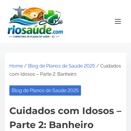
S
k
i
p
t
o
c
o
Home
/
Blog de Planos de Saúde 2025
/ Cuidados
n
com Idosos – Parte 2: Banheiro
t
e
Blog de Planos de Saúde 2025
n
t
Cuidados com Idosos –
Parte 2: Banheiro