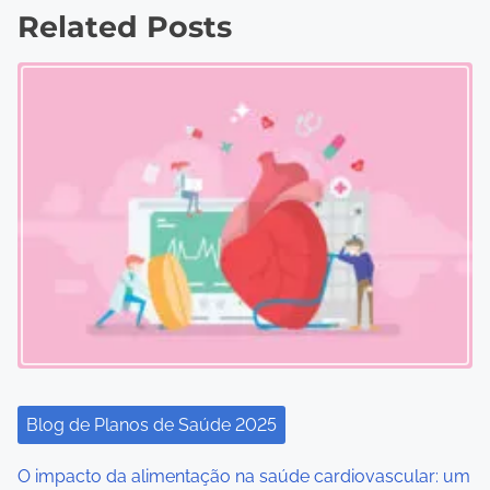
Related Posts
t
s
n
a
v
i
g
a
t
i
Blog de Planos de Saúde 2025
o
O impacto da alimentação na saúde cardiovascular: um