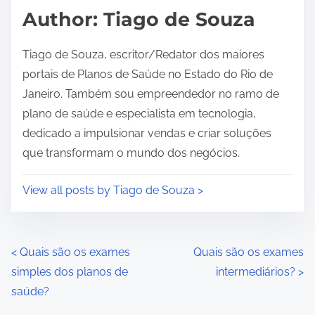
d
Author: Tiago de Souza
t
i
Tiago de Souza, escritor/Redator dos maiores
m
portais de Planos de Saúde no Estado do Rio de
e
Janeiro. Também sou empreendedor no ramo de
plano de saúde e especialista em tecnologia,
dedicado a impulsionar vendas e criar soluções
que transformam o mundo dos negócios.
View all posts by Tiago de Souza >
P
<
Quais são os exames
Quais são os exames
simples dos planos de
intermediários?
>
o
saúde?
s