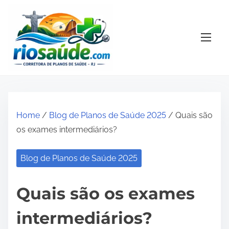
S
k
i
p
t
o
c
o
Home
/
Blog de Planos de Saúde 2025
/ Quais são
n
os exames intermediários?
t
e
Blog de Planos de Saúde 2025
n
t
Quais são os exames
intermediários?