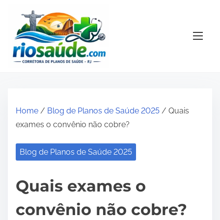
S
k
i
p
t
o
c
o
Home
/
Blog de Planos de Saúde 2025
/ Quais
n
exames o convênio não cobre?
t
e
Blog de Planos de Saúde 2025
n
t
Quais exames o
convênio não cobre?