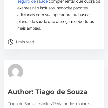
seguro de saúde
complementar que cubra os
exames não inclusos, negociar pacotes
adicionais com sua operadora ou buscar
planos de saúde que ofereçam coberturas
mais amplas.
P
11 min read
o
s
t
r
e
a
d
Author: Tiago de Souza
t
i
Tiago de Souza, escritor/Redator dos maiores