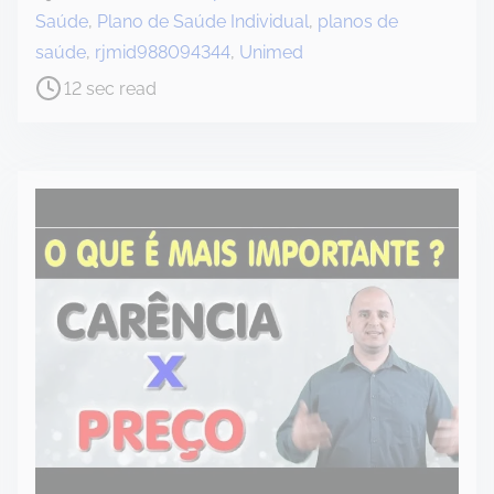
o
Saúde
,
Plano de Saúde Individual
,
planos de
s
saúde
,
rjmid988094344
,
Unimed
t
12 sec read
r
e
a
d
t
i
m
e