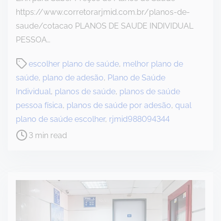
https://www.corretorarjmid.com.br/planos-de-
saude/cotacao PLANOS DE SAUDE INDIVIDUAL
PESSOA…
P
escolher plano de saúde
,
melhor plano de
o
saúde
,
plano de adesão
,
Plano de Saúde
s
Individual
,
planos de saúde
,
planos de saúde
t
pessoa física
,
planos de saúde por adesão
,
qual
r
plano de saúde escolher
,
rjmid988094344
e
3 min read
a
d
t
i
m
e