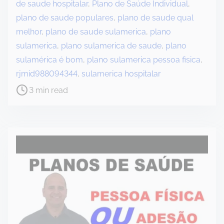
o
de saude hospitalar
,
Plano de Saúde Individual
,
s
plano de saude populares
,
plano de saude qual
t
melhor
,
plano de saude sulamerica
,
plano
r
sulamerica
,
plano sulamerica de saude
,
plano
e
sulamérica é bom
,
plano sulamerica pessoa fisica
,
a
rjmid988094344
,
sulamerica hospitalar
d
3 min read
t
i
m
e