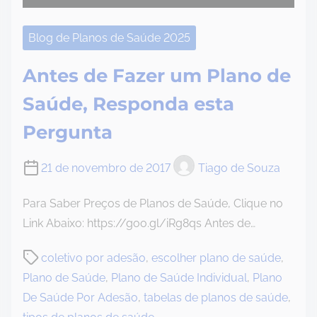
Blog de Planos de Saúde 2025
Antes de Fazer um Plano de
Saúde, Responda esta
Pergunta
21 de novembro de 2017
Tiago de Souza
Para Saber Preços de Planos de Saúde, Clique no
Link Abaixo: https://goo.gl/iRg8qs Antes de…
P
coletivo por adesão
,
escolher plano de saúde
,
o
Plano de Saúde
,
Plano de Saúde Individual
,
Plano
s
De Saúde Por Adesão
,
tabelas de planos de saúde
,
t