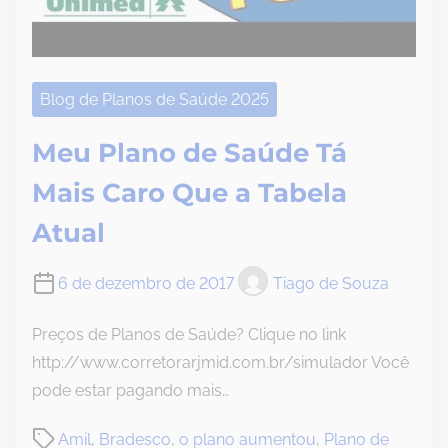
Blog de Planos de Saúde 2025
Meu Plano de Saúde Tá
Mais Caro Que a Tabela
Atual
6 de dezembro de 2017
Tiago de Souza
Preços de Planos de Saúde? Clique no link
http://www.corretorarjmid.com.br/simulador Você
pode estar pagando mais…
P
Amil
,
Bradesco
,
o plano aumentou
,
Plano de