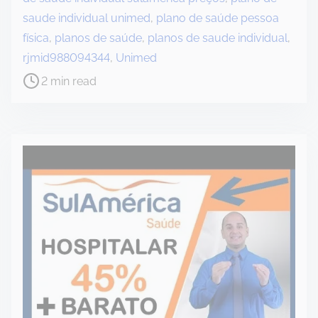
a
saude individual unimed
,
plano de saúde pessoa
d
física
,
planos de saúde
,
planos de saude individual
,
t
rjmid988094344
,
Unimed
i
2 min read
m
e