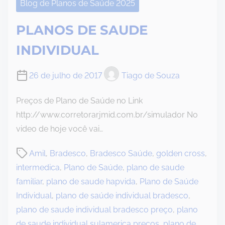
Blog de Planos de Saúde 2025
PLANOS DE SAUDE
INDIVIDUAL
26 de julho de 2017
Tiago de Souza
Preços de Plano de Saúde no Link
http://www.corretorarjmid.com.br/simulador No
video de hoje você vai…
P
Amil
,
Bradesco
,
Bradesco Saúde
,
golden cross
,
o
intermedica
,
Plano de Saúde
,
plano de saude
s
familiar
,
plano de saude hapvida
,
Plano de Saúde
t
Individual
,
plano de saúde individual bradesco
,
r
plano de saude individual bradesco preço
,
plano
e
de saude individual sulamerica preços
,
plano de