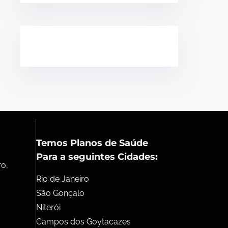
Temos Planos de Saúde
Para a seguintes Cidades:
ro,
Rio de Janeiro
São Gonçalo
Niterói
Campos dos Goytacazes