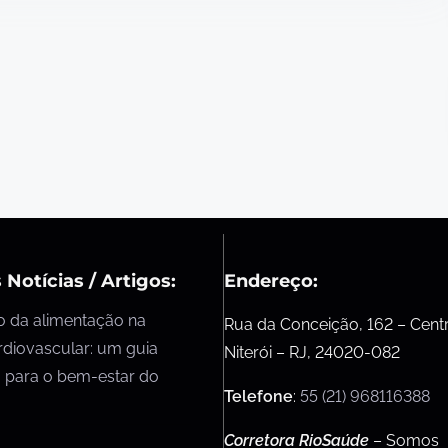
 Notícias / Artigos:
Endereço:
o da alimentação na
Rua da Conceição, 162 – Cent
rdiovascular: um guia
Niterói – RJ, 24020-082
 para o bem-estar do
Telefone
:
55 (21) 968116388
Corretora RioSaúde
– Somos