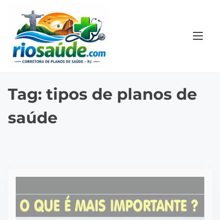
S
k
i
p
t
o
c
Tag:
tipos de planos de
o
saúde
n
t
e
n
t