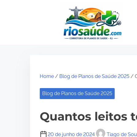
S
k
i
p
t
o
c
o
Home
/
Blog de Planos de Saúde 2025
/ Q
n
t
Blog de Planos de Saúde 2025
e
n
Quantos leitos
t
20 de junho de 2024
Tiago de So