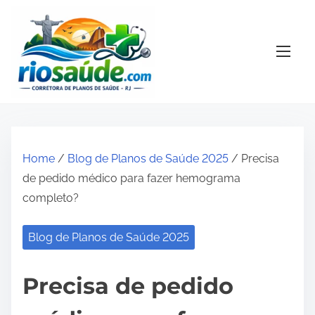
S
k
i
p
t
o
c
o
Home
/
Blog de Planos de Saúde 2025
/ Precisa
n
de pedido médico para fazer hemograma
t
completo?
e
n
Blog de Planos de Saúde 2025
t
Precisa de pedido