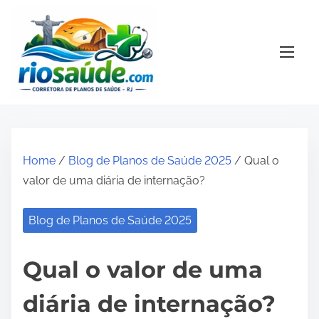
S
k
i
p
t
o
c
o
Home
/
Blog de Planos de Saúde 2025
/ Qual o
n
valor de uma diária de internação?
t
e
Blog de Planos de Saúde 2025
n
t
Qual o valor de uma
diária de internação?