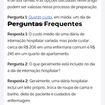
e de sua família, e as opções discutidas neste artigo
podem ser valiosas nesse processo de preparação.
Pergunta 1:
Quanto custa
, em média, um dia de
Perguntas Frequentes
internação hospitalar?
Resposta 1:
O custo médio de uma diária de
internação hospitalar variada, mas pode custar
cerca de R$ 206 em uma enfermaria comum e R$
245 em um quarto de apartamento.
Pergunta 2:
O que geralmente está incluído no dia
a dia de internação hospitalar?
Resposta 2:
Geralmente, uma diária hospitalar
inclui um leito próprio, troca de roupa de cama e
banho, dieta do paciente e cuidados de
enfermagem.