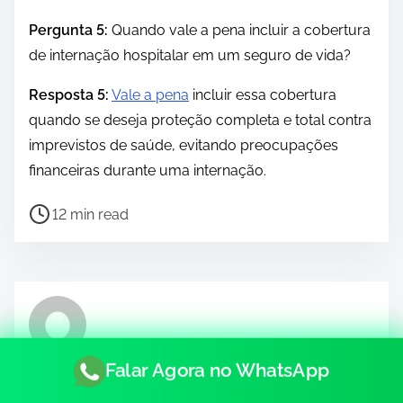
Pergunta 5:
Quando vale a pena incluir a cobertura
de internação hospitalar em um seguro de vida?
Resposta 5:
Vale a pena
incluir essa cobertura
quando se deseja proteção completa e total contra
imprevistos de saúde, evitando preocupações
financeiras durante uma internação.
P
12 min read
o
s
t
r
e
a
Falar Agora no WhatsApp
d
Author: Tiago de Souza