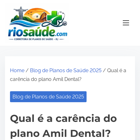
S
k
i
p
t
o
c
o
Home
/
Blog de Planos de Saúde 2025
/ Qual é a
n
carência do plano Amil Dental?
t
e
Blog de Planos de Saúde 2025
n
t
Qual é a carência do
plano Amil Dental?