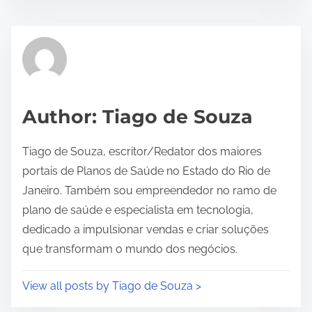
s
t
r
e
a
d
Author: Tiago de Souza
t
i
Tiago de Souza, escritor/Redator dos maiores
m
portais de Planos de Saúde no Estado do Rio de
e
Janeiro. Também sou empreendedor no ramo de
plano de saúde e especialista em tecnologia,
dedicado a impulsionar vendas e criar soluções
que transformam o mundo dos negócios.
View all posts by Tiago de Souza >