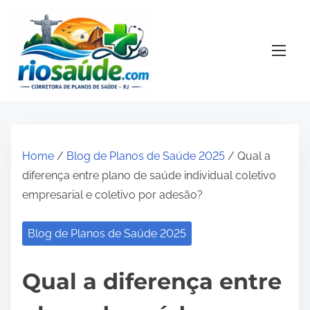
S
k
i
p
t
o
c
o
Home
/
Blog de Planos de Saúde 2025
/ Qual a
n
diferença entre plano de saúde individual coletivo
t
empresarial e coletivo por adesão?
e
n
Blog de Planos de Saúde 2025
t
Qual a diferença entre