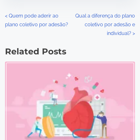
P
<
Quem pode aderir ao
Qual a diferença do plano
plano coletivo por adesão?
coletivo por adesão e
o
individual?
>
s
Related Posts
t
s
n
a
v
i
g