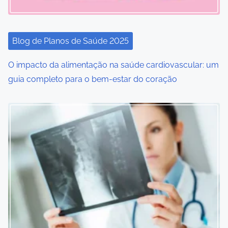
a
t
i
Blog de Planos de Saúde 2025
o
O impacto da alimentação na saúde cardiovascular: um
guia completo para o bem-estar do coração
n