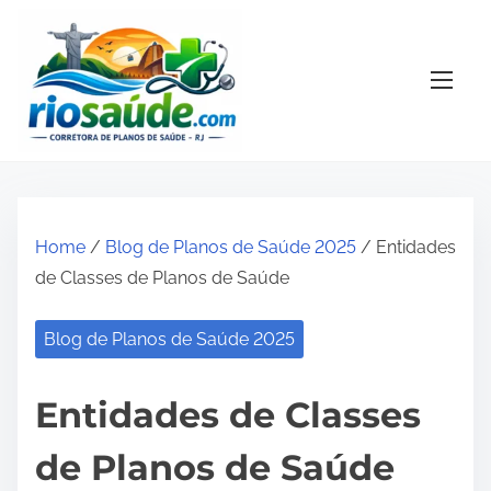
S
k
i
p
t
o
c
o
Home
/
Blog de Planos de Saúde 2025
/ Entidades
n
de Classes de Planos de Saúde
t
e
Blog de Planos de Saúde 2025
n
t
Entidades de Classes
de Planos de Saúde