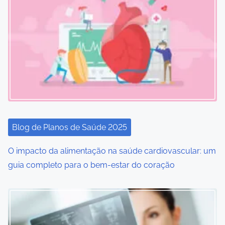
a
v
i
g
a
t
i
Blog de Planos de Saúde 2025
o
O impacto da alimentação na saúde cardiovascular: um
guia completo para o bem-estar do coração
n