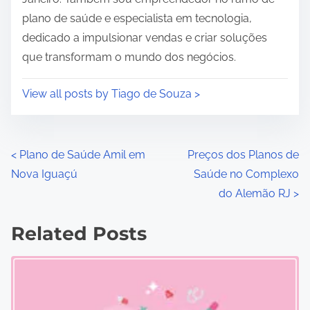
plano de saúde e especialista em tecnologia,
dedicado a impulsionar vendas e criar soluções
que transformam o mundo dos negócios.
View all posts by Tiago de Souza >
P
<
Plano de Saúde Amil em
Preços dos Planos de
Nova Iguaçú
Saúde no Complexo
o
do Alemão RJ
>
s
Related Posts
t
s
n