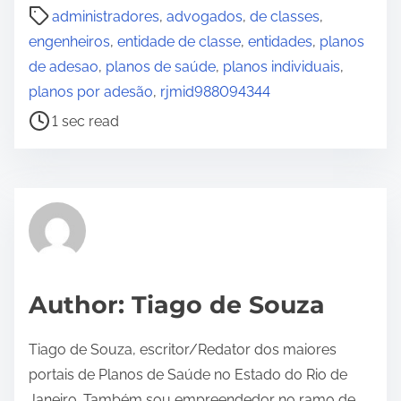
P
administradores
,
advogados
,
de classes
,
o
engenheiros
,
entidade de classe
,
entidades
,
planos
s
de adesao
,
planos de saúde
,
planos individuais
,
t
planos por adesão
,
rjmid988094344
r
1 sec read
e
a
d
t
i
m
e
Author: Tiago de Souza
Tiago de Souza, escritor/Redator dos maiores
portais de Planos de Saúde no Estado do Rio de
Janeiro. Também sou empreendedor no ramo de