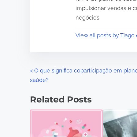
impulsionar vendas e c
negócios.
View all posts by Tiago
P
<
O que significa coparticipação em plan
saúde?
o
s
Related Posts
t
s
n