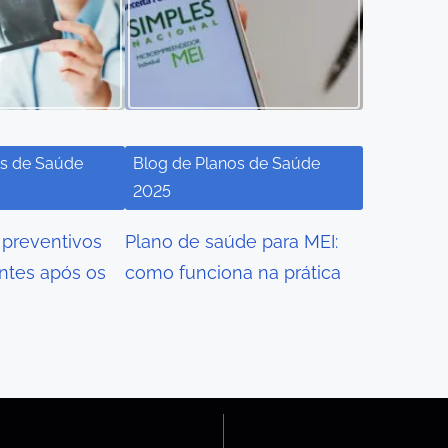
os de Saúde
Blog de Planos de Saúde
2025
preventivos
Plano de saúde para MEI:
ntes após os
como funciona na prática