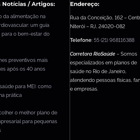
 Notícias / Artigos:
Endereço:
o da alimentação na
Rua da Conceição, 162 – Cent
rdiovascular: um guia
Niterói – RJ, 24020-082
 para o bem-estar do
Telefone
:
55 (21) 968116388
Corretora RioSaúde
– Somos
mes preventivos mais
especializados em planos de
tes após os 40 anos
saúde no Rio de Janeiro,
atendendo pessoas físicas, fam
 saúde para MEI: como
e empresas.
na prática
olher o melhor plano de
presarial para pequenas
s