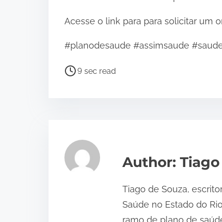
Acesse o link para para solicitar um
#planodesaude #assimsaude #saude #
P
9 sec read
o
s
t
r
e
a
Author: Tiago
d
t
Tiago de Souza, escrito
i
Saúde no Estado do Ri
m
ramo de plano de saúde
e