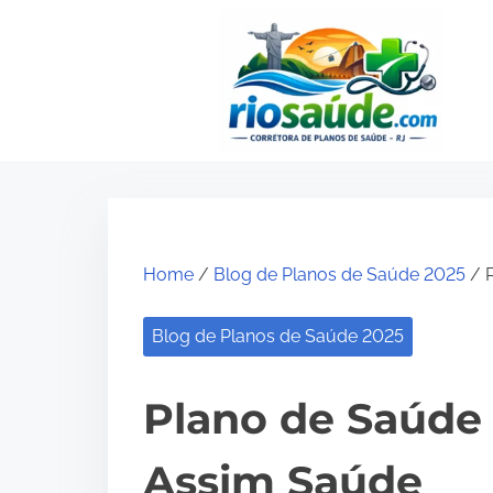
S
k
i
p
t
o
c
o
Home
/
Blog de Planos de Saúde 2025
/ P
n
t
Blog de Planos de Saúde 2025
e
n
Plano de Saúde 
t
Assim Saúde