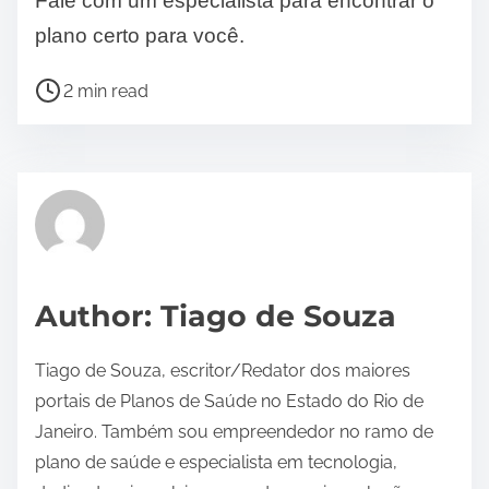
Fale com um especialista para encontrar o
plano certo para você.
P
2 min read
o
s
t
r
e
a
d
Author: Tiago de Souza
t
i
Tiago de Souza, escritor/Redator dos maiores
m
portais de Planos de Saúde no Estado do Rio de
e
Janeiro. Também sou empreendedor no ramo de
plano de saúde e especialista em tecnologia,