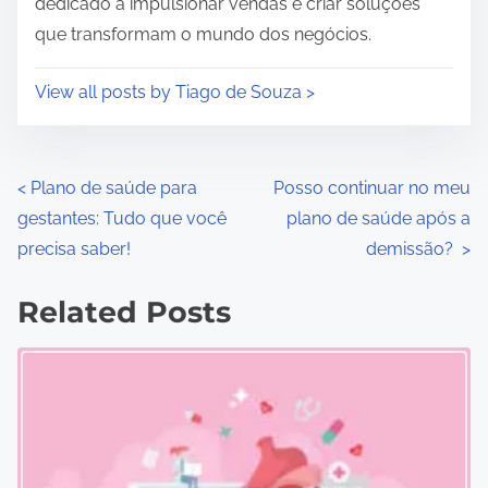
dedicado a impulsionar vendas e criar soluções
que transformam o mundo dos negócios.
View all posts by Tiago de Souza >
P
<
Plano de saúde para
Posso continuar no meu
gestantes: Tudo que você
plano de saúde após a
o
precisa saber!
demissão?
>
s
Related Posts
t
s
n
a