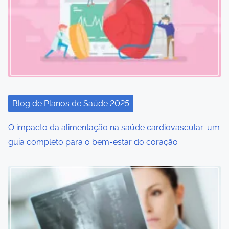
v
i
g
a
t
i
Blog de Planos de Saúde 2025
o
O impacto da alimentação na saúde cardiovascular: um
guia completo para o bem-estar do coração
n