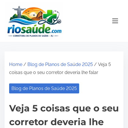
S
k
i
p
t
o
c
o
Home
/
Blog de Planos de Saúde 2025
/ Veja 5
n
coisas que o seu corretor deveria lhe falar
t
e
Blog de Planos de Saúde 2025
n
t
Veja 5 coisas que o seu
corretor deveria lhe