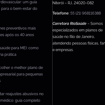
rdiovascular: um guia
Niterói – RJ, 24020-082
 para o bem-estar do
Telefone
:
55 (21) 968116388
Corretora RioSaúde
– Somos
mes preventivos mais
especializados em planos de
tes após os 40 anos
saúde no Rio de Janeiro,
atendendo pessoas físicas, fam
 saúde para MEI: como
e empresas.
na prática
olher o melhor plano de
presarial para pequenas
s
ar reajustes abusivos no
 médico: guia completo