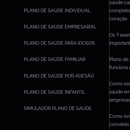
e
saúde ca
completo
PLANO DE SAÚDE INDIVIDUAL
coração
PLANO DE SAÚDE EMPRESARIAL
Os 7 exa
importan
PLANO DE SAÚDE PARA IDOSOS
Plano de
PLANO DE SAÚDE FAMILIAR
funciona 
PLANO DE SAÚDE POR ADESÃO
Como esc
saúde em
PLANO DE SAÚDE INFANTIL
empresa
SIMULADOR PLANO DE SAÚDE
Como evit
convênio