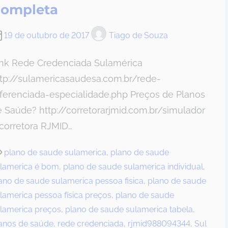
ompleta
19 de outubro de 2017
Tiago de Souza
ink Rede Credenciada Sulamérica
ttp://sulamericasaudesa.com.br/rede-
ferenciada-especialidade.php Preços de Planos
 Saúde? http://corretorarjmid.com.br/simulador
corretora RJMID…
plano de saude sulamerica
,
plano de saude
lamerica é bom
,
plano de saude sulamerica individual
,
ano de saude sulamerica pessoa fisica
,
plano de saude
lamerica pessoa física preços
,
plano de saude
lamerica preços
,
plano de saude sulamerica tabela
,
anos de saúde
,
rede credenciada
,
rjmid988094344
,
Sul