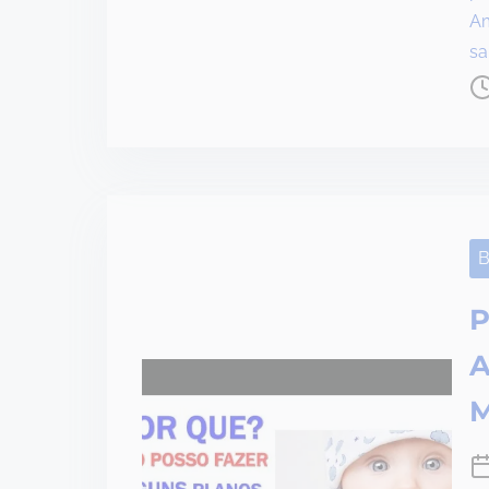
a
Am
d
s
t
i
m
e
B
P
A
M