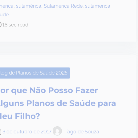
erica
,
sulamérica
,
Sulamerica Rede
,
sulamerica
aude
18 sec read
log de Planos de Saúde 2025
or que Não Posso Fazer
lguns Planos de Saúde para
eu Filho?
3 de outubro de 2017
Tiago de Souza