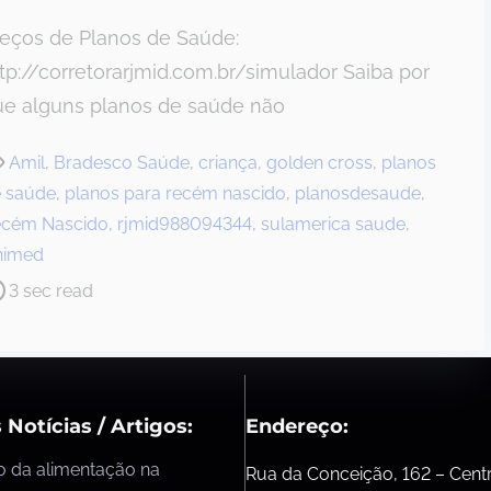
reços de Planos de Saúde:
tp://corretorarjmid.com.br/simulador Saiba por
ue alguns planos de saúde não
Amil
,
Bradesco Saúde
,
criança
,
golden cross
,
planos
 saúde
,
planos para recém nascido
,
planosdesaude
,
cém Nascido
,
rjmid988094344
,
sulamerica saude
,
nimed
3 sec read
 Notícias / Artigos:
Endereço:
o da alimentação na
Rua da Conceição, 162 – Cent