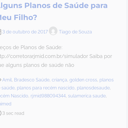
lguns Planos de Saúde para
eu Filho?
3 de outubro de 2017
Tiago de Souza
reços de Planos de Saúde:
tp://corretorarjmid.com.br/simulador Saiba por
ue alguns planos de saúde não
Amil
,
Bradesco Saúde
,
criança
,
golden cross
,
planos
 saúde
,
planos para recém nascido
,
planosdesaude
,
cém Nascido
,
rjmid988094344
,
sulamerica saude
,
nimed
3 sec read