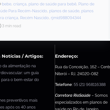
bebe
,
criança
,
plano de saúde para bebê
,
Plano de
úde Para Recém-Nascido
,
planos de saúde
,
planos
ra criança
,
Recém Nascido
,
rjmid988094344
3 min read
 Notícias / Artigos:
Endereço:
o da alimentação na
Rua da Conceição, 162 – Cent
rdiovascular: um guia
Niterói – RJ, 24020-082
 para o bem-estar do
Telefone
:
55 (21) 968116388
Corretora RioSaúde
– Somos
mes preventivos mais
especializados em planos de
tes após os 40 anos
saúde no Rio de Janeiro,