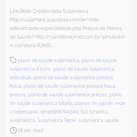
Link Rede Credenciada Sulamérica
http://sulamericasaudesa.com.br/rede-
referenciada-especialidade.php Preços de Planos
de Saúde? http://corretorarjmid.com.br/simulador
A corretora RJMID…
P
plano de saude sulamerica
,
plano de saude
o
sulamerica é bom
,
plano de saude sulamerica
s
individual
,
plano de saude sulamerica pessoa
t
fisica
,
plano de saude sulamerica pessoa física
r
preços
,
plano de saude sulamerica preços
,
plano
e
de saude sulamerica tabela
,
planos de saúde
,
rede
a
credenciada
,
rjmid988094344
,
Sul America
,
d
sulamérica
,
Sulamerica Rede
,
sulamerica saude
t
18 sec read
i