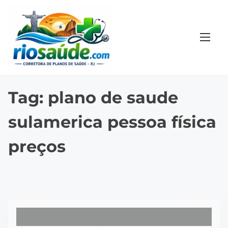
S
k
i
p
t
o
c
Tag:
plano de saude
o
sulamerica pessoa física
n
t
preços
e
n
t