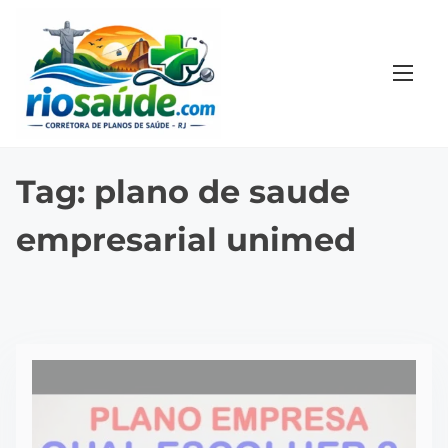
S
k
i
p
t
o
c
Tag:
plano de saude
o
empresarial unimed
n
t
e
n
t