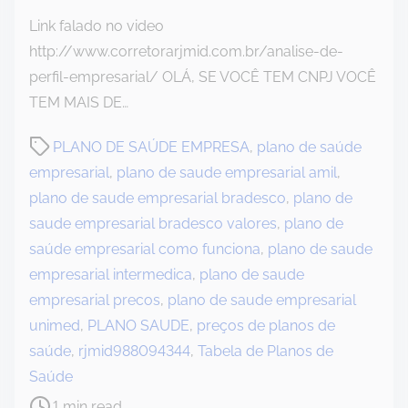
Link falado no video
http://www.corretorarjmid.com.br/analise-de-
perfil-empresarial/ OLÁ, SE VOCÊ TEM CNPJ VOCÊ
TEM MAIS DE…
P
PLANO DE SAÚDE EMPRESA
,
plano de saúde
o
empresarial
,
plano de saude empresarial amil
,
s
plano de saude empresarial bradesco
,
plano de
t
saude empresarial bradesco valores
,
plano de
r
saúde empresarial como funciona
,
plano de saude
e
empresarial intermedica
,
plano de saude
a
empresarial precos
,
plano de saude empresarial
d
unimed
,
PLANO SAUDE
,
preços de planos de
t
saúde
,
rjmid988094344
,
Tabela de Planos de
i
Saúde
m
1 min read