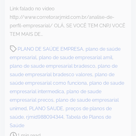
Link falado no video
http://www.corretorarjmid.com.br/analise-de-
perfil-empresarial/ OLÁ, SE VOCÊ TEM CNPJ VOCÊ
TEM MAIS DE…
P
PLANO DE SAÚDE EMPRESA
,
plano de saúde
o
empresarial
,
plano de saude empresarial amil
,
s
plano de saude empresarial bradesco
,
plano de
t
saude empresarial bradesco valores
,
plano de
r
saúde empresarial como funciona
,
plano de saude
e
empresarial intermedica
,
plano de saude
a
empresarial precos
,
plano de saude empresarial
d
unimed
,
PLANO SAUDE
,
preços de planos de
t
saúde
,
rjmid988094344
,
Tabela de Planos de
i
Saúde
m
1 min read