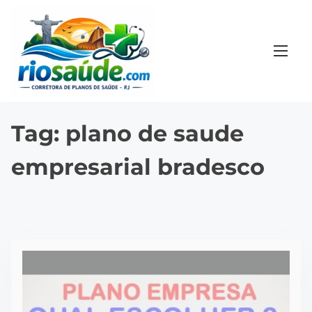
S
k
i
p
t
o
c
Tag:
plano de saude
o
empresarial bradesco
n
t
e
n
t