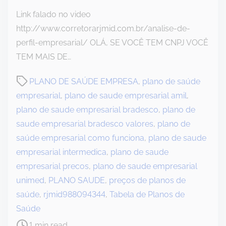
Link falado no video
http://www.corretorarjmid.com.br/analise-de-
perfil-empresarial/ OLÁ, SE VOCÊ TEM CNPJ VOCÊ
TEM MAIS DE…
P
PLANO DE SAÚDE EMPRESA
,
plano de saúde
o
empresarial
,
plano de saude empresarial amil
,
s
plano de saude empresarial bradesco
,
plano de
t
saude empresarial bradesco valores
,
plano de
r
saúde empresarial como funciona
,
plano de saude
e
empresarial intermedica
,
plano de saude
a
empresarial precos
,
plano de saude empresarial
d
unimed
,
PLANO SAUDE
,
preços de planos de
t
saúde
,
rjmid988094344
,
Tabela de Planos de
i
Saúde
m
1 min read