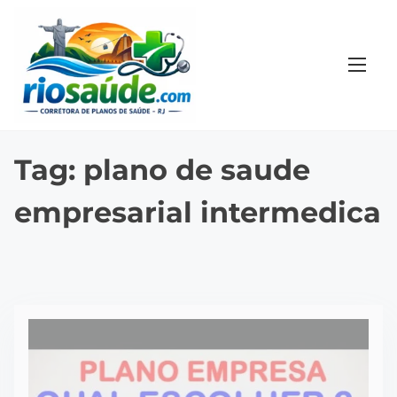
S
k
i
p
t
o
c
Tag:
plano de saude
o
empresarial intermedica
n
t
e
n
t