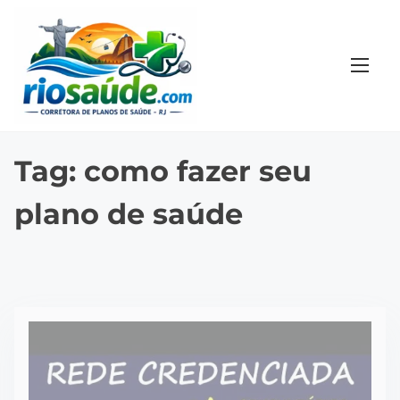
S
k
i
p
t
o
c
Tag:
como fazer seu
o
plano de saúde
n
t
e
n
t