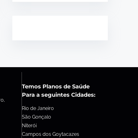
Temos Planos de Saúde
Para a seguintes Cidades:
ro,
Rio de Janeiro
São Gonçalo
Niterói
Campos dos Goytacazes