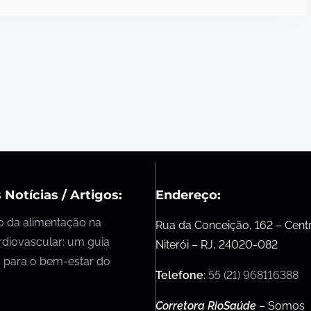
 Notícias / Artigos:
Endereço:
o da alimentação na
Rua da Conceição, 162 – Cent
rdiovascular: um guia
Niterói – RJ, 24020-082
 para o bem-estar do
Telefone
:
55 (21) 968116388
Corretora RioSaúde
– Somos