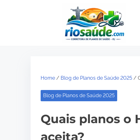
S
k
i
p
t
o
c
o
Home
/
Blog de Planos de Saúde 2025
/ Q
n
t
Blog de Planos de Saúde 2025
e
n
Quais planos o H
t
aceita?