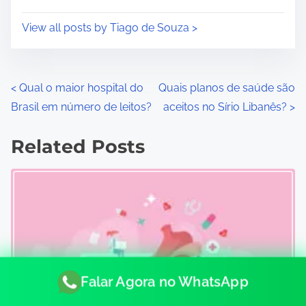
View all posts by Tiago de Souza >
P
<
Qual o maior hospital do
Quais planos de saúde são
Brasil em número de leitos?
aceitos no Sírio Libanês?
>
o
s
Related Posts
t
s
n
a
v
Falar Agora no WhatsApp