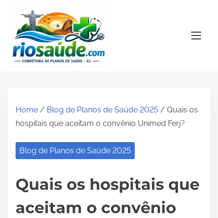
S
k
i
p
t
o
c
o
Home
/
Blog de Planos de Saúde 2025
/ Quais os
n
hospitais que aceitam o convênio Unimed Ferj?
t
e
Blog de Planos de Saúde 2025
n
t
Quais os hospitais que
aceitam o convênio