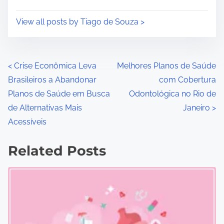
View all posts by Tiago de Souza >
P
<
Crise Econômica Leva
Melhores Planos de Saúde
Brasileiros a Abandonar
com Cobertura
o
Planos de Saúde em Busca
Odontológica no Rio de
s
de Alternativas Mais
Janeiro
>
Acessíveis
t
s
Related Posts
n
a
v