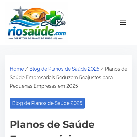
S
k
i
p
t
o
c
o
Home
/
Blog de Planos de Saúde 2025
/ Planos de
n
Saúde Empresariais Reduzem Reajustes para
t
Pequenas Empresas em 2025
e
n
Blog de Planos de Saúde 2025
t
Planos de Saúde