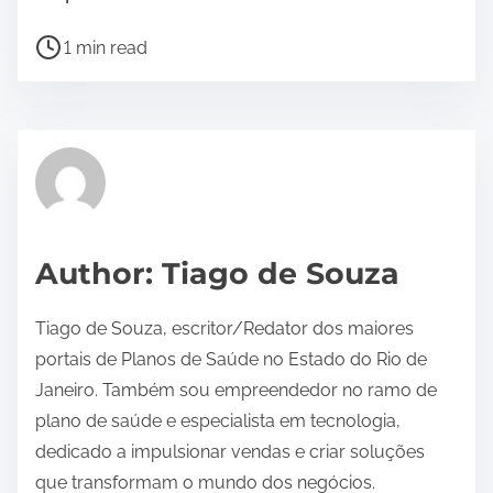
P
1 min read
o
s
t
r
e
a
d
Author: Tiago de Souza
t
i
Tiago de Souza, escritor/Redator dos maiores
m
portais de Planos de Saúde no Estado do Rio de
e
Janeiro. Também sou empreendedor no ramo de
plano de saúde e especialista em tecnologia,
dedicado a impulsionar vendas e criar soluções
que transformam o mundo dos negócios.