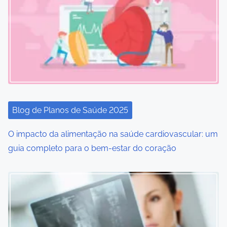
i
g
a
t
i
o
Blog de Planos de Saúde 2025
n
O impacto da alimentação na saúde cardiovascular: um
guia completo para o bem-estar do coração