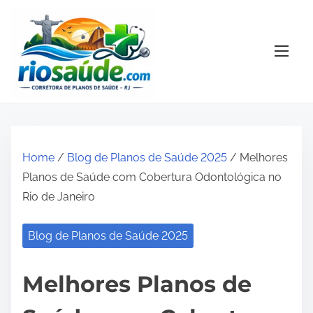
S
k
i
p
t
o
c
o
Home
/
Blog de Planos de Saúde 2025
/ Melhores
n
Planos de Saúde com Cobertura Odontológica no
t
Rio de Janeiro
e
n
Blog de Planos de Saúde 2025
t
Melhores Planos de